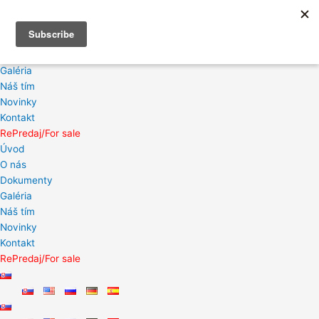
Preskočiť
na
Úvod
obsah
O nás
Dokumenty
Galéria
Náš tím
Novinky
Kontakt
RePredaj/For sale
Úvod
O nás
Dokumenty
Galéria
Náš tím
Novinky
Kontakt
RePredaj/For sale