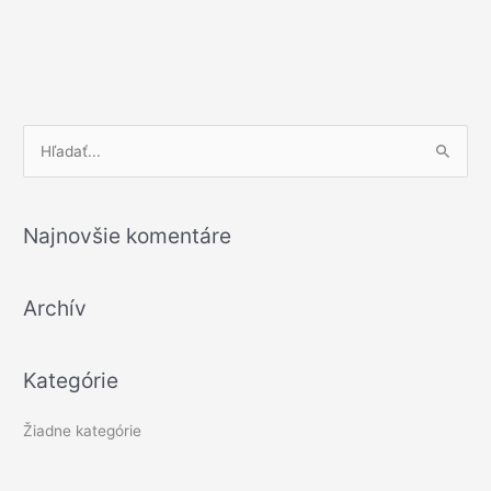
V
y
h
Najnovšie komentáre
ľ
a
Archív
d
a
ť
Kategórie
:
Žiadne kategórie