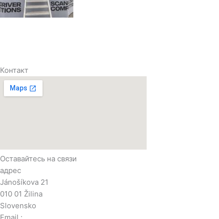
Контакт
Оставайтесь на связи
адрес
Jánošíkova 21
010 01 Žilina
Slovensko
Email :
info@www.imisped.sk