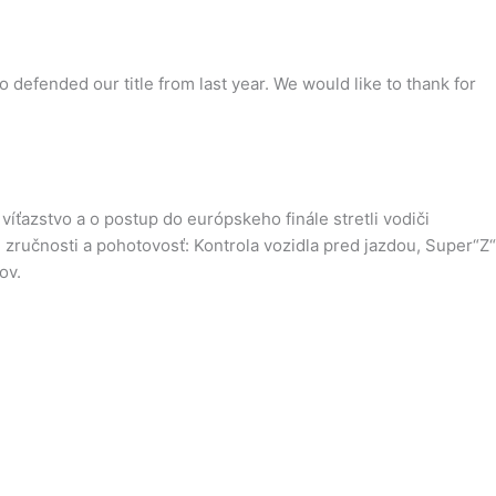
defended our title from last year. We would like to thank for
víťazstvo a o postup do európskeho finále stretli vodiči
ch zručnosti a pohotovosť: Kontrola vozidla pred jazdou, Super“Z“
ov.