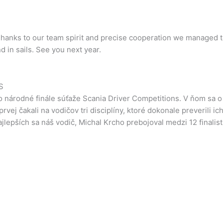
hanks to our team spirit and precise cooperation we managed to 
 in sails. See you next year.
S
lo národné finále súťaže Scania Driver Competitions. V ňom sa o 
rvej čakali na vodičov tri disciplíny, ktoré dokonale preverili i
jlepších sa náš vodič, Michal Krcho prebojoval medzi 12 finalist