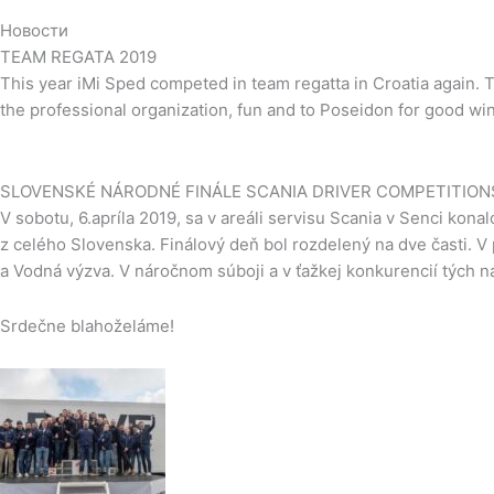
Новости
TEAM REGATA 2019
This year iMi Sped competed in team regatta in Croatia again. T
the professional organization, fun and to Poseidon for good wind
SLOVENSKÉ NÁRODNÉ FINÁLE SCANIA DRIVER COMPETITION
V sobotu, 6.apríla 2019, sa v areáli servisu Scania v Senci kona
z celého Slovenska. Finálový deň bol rozdelený na dve časti. V p
a Vodná výzva. V náročnom súboji a v ťažkej konkurencií tých na
Srdečne blahoželáme!