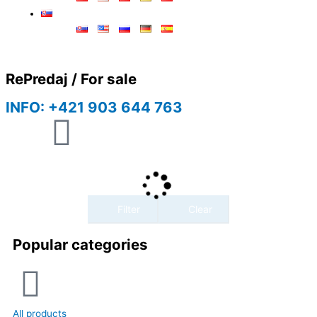
RePredaj / For sale
INFO: +421 903 644 763
V
W
M
i
h
o
b
a
b
Filter
Clear
e
t
i
Popular categories
r
s
l
a
e
All products