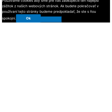
Používame cookies aby sme pre vás zabezpečili ten najlepší
zážitok z našich webových stránok. Ak budete pokračovať v
používaní tejto stránky budeme predpokladať, že ste s ňou
spokojní.
Ok