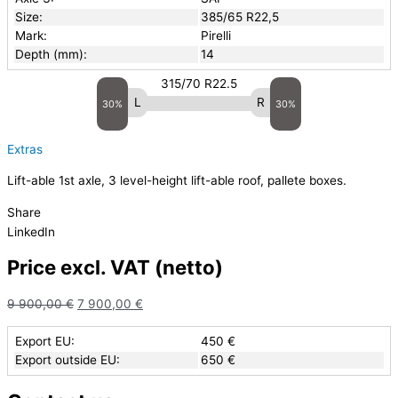
Size:
385/65 R22,5
Mark:
Pirelli
Depth (mm):
14
315/70 R22.5
30%
30%
Extras
Lift-able 1st axle, 3 level-height lift-able roof, pallete boxes.
Share
LinkedIn
Price excl. VAT (netto)
9 900,00
€
7 900,00
€
Export EU:
450 €
Export outside EU:
650 €