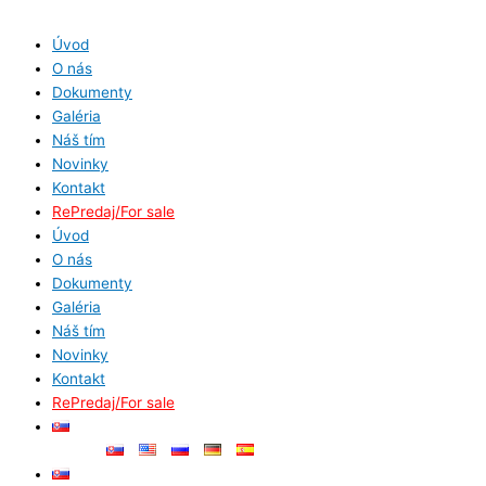
Preskočiť
Pôvodná
Aktuálna
na
cena
cena
Úvod
obsah
bola:
je:
O nás
9
7
Dokumenty
900,00 €.
900,00 €.
Galéria
Náš tím
Novinky
Kontakt
RePredaj/For sale
Úvod
O nás
Dokumenty
Galéria
Náš tím
Novinky
Kontakt
RePredaj/For sale