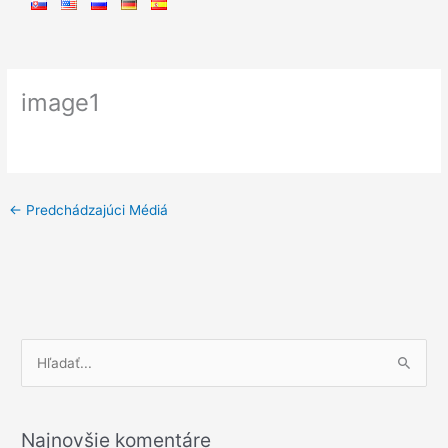
image1
←
Predchádzajúci Médiá
V
y
h
Najnovšie komentáre