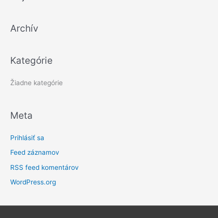
ľ
a
Archív
d
a
ť
Kategórie
:
Žiadne kategórie
Meta
Prihlásiť sa
Feed záznamov
RSS feed komentárov
WordPress.org