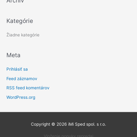
Archív
a
ť
Kategórie
:
Žiadne kategórie
Meta
Prihlásiť sa
Feed záznamov
RSS feed komentárov
WordPress.org
Copyright © 2026
iMi Sped spol. s r.o.
Vloženie ponuky repredaj