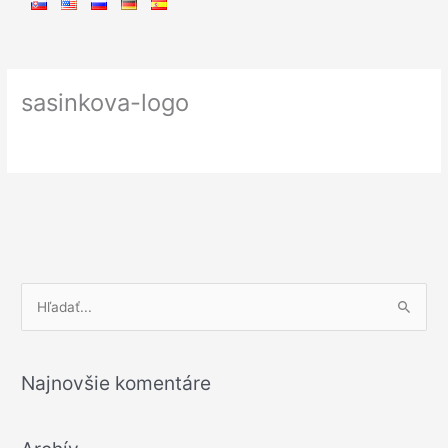
sasinkova-logo
V
y
h
Najnovšie komentáre
ľ
a
d