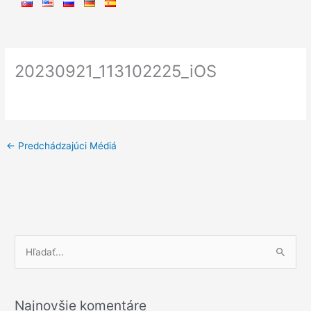
20230921_113102225_iOS
←
Predchádzajúci Médiá
V
y
h
Najnovšie komentáre