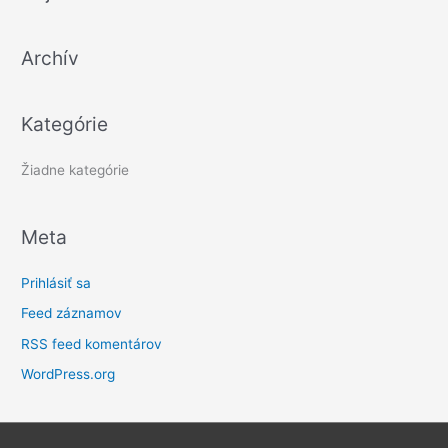
ľ
a
Archív
d
a
ť
Kategórie
:
Žiadne kategórie
Meta
Prihlásiť sa
Feed záznamov
RSS feed komentárov
WordPress.org