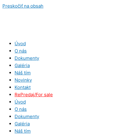
Preskočiť na obsah
Úvod
O nás
Dokumenty
Galéria
Náš tím
Novinky
Kontakt
RePredaj/For sale
Úvod
O nás
Dokumenty
Galéria
Náš tím