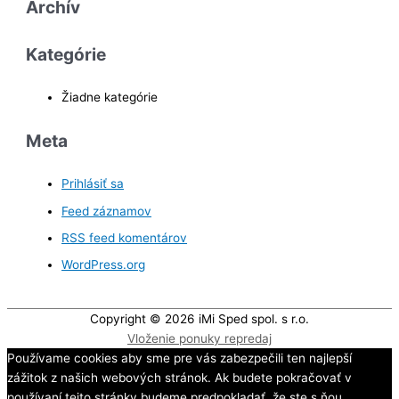
Archív
Kategórie
Žiadne kategórie
Meta
Prihlásiť sa
Feed záznamov
RSS feed komentárov
WordPress.org
Copyright © 2026
iMi Sped spol. s r.o.
Vloženie ponuky repredaj
Používame cookies aby sme pre vás zabezpečili ten najlepší
zážitok z našich webových stránok. Ak budete pokračovať v
používaní tejto stránky budeme predpokladať, že ste s ňou