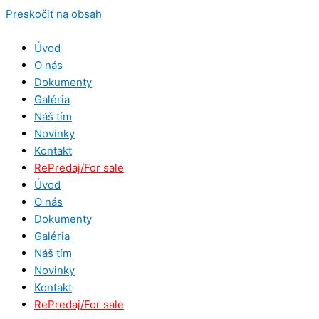
Preskočiť na obsah
Úvod
O nás
Dokumenty
Galéria
Náš tím
Novinky
Kontakt
RePredaj/For sale
Úvod
O nás
Dokumenty
Galéria
Náš tím
Novinky
Kontakt
RePredaj/For sale