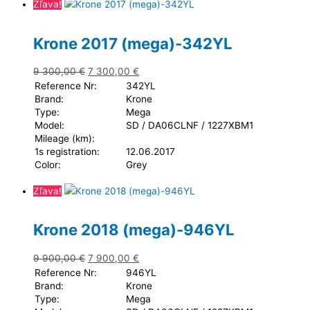
Zľava!
Krone 2017 (mega)-342YL
9 300,00
€
7 300,00
€
Reference Nr:
342YL
Brand:
Krone
Type:
Mega
Model:
SD / DA06CLNF / 1227XBM1
Mileage (km):
1s registration:
12.06.2017
Color:
Grey
Zľava!
Krone 2018 (mega)-946YL
9 900,00
€
7 900,00
€
Reference Nr:
946YL
Brand:
Krone
Type:
Mega