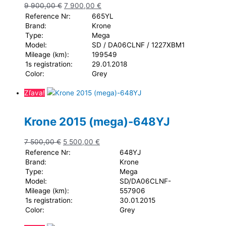
9 900,00
€
7 900,00
€
Reference Nr:
665YL
Brand:
Krone
Type:
Mega
Model:
SD / DA06CLNF / 1227XBM1
Mileage (km):
199549
1s registration:
29.01.2018
Color:
Grey
Zľava!
Krone 2015 (mega)-648YJ
7 500,00
€
5 500,00
€
Reference Nr:
648YJ
Brand:
Krone
Type:
Mega
Model:
SD/DA06CLNF-
Mileage (km):
557906
1s registration:
30.01.2015
Color:
Grey