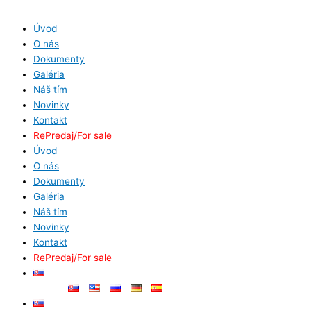
Preskočiť
V
na
y
Úvod
obsah
O nás
h
Dokumenty
ľ
Galéria
a
Náš tím
d
Novinky
Kontakt
a
RePredaj/For sale
ť
Úvod
:
O nás
Dokumenty
Galéria
Náš tím
Novinky
Kontakt
RePredaj/For sale